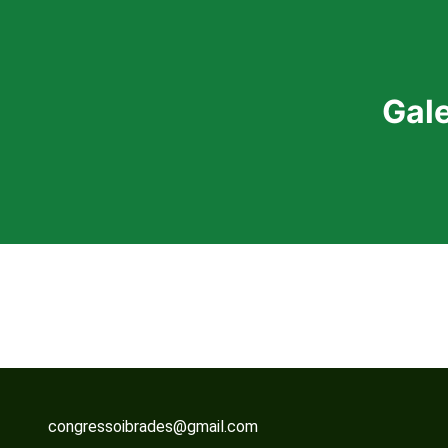
Gale
congressoibrades@gmail.com